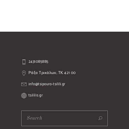
2431085885
Ράξα Τρικάλων, ΤΚ 421 00
info@tsipouro-tsilili.gr
tsililis.gr