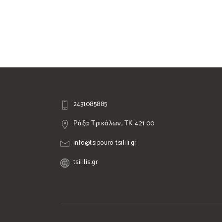
2431085885
Ράξα Τρικάλων, ΤΚ 421 00
info@tsipouro-tsilili.gr
tsililis.gr