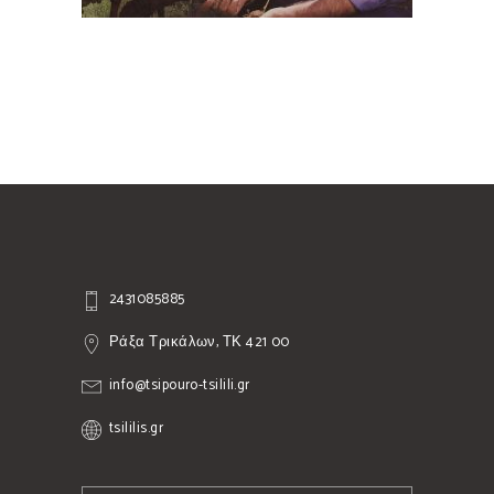
2431085885
Ράξα Τρικάλων, ΤΚ 421 00
info@tsipouro-tsilili.gr
tsililis.gr