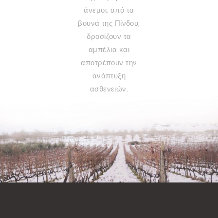
άνεμοι, από τα
βουνά της Πίνδου,
δροσίζουν τα
αμπέλια και
αποτρέπουν την
ανάπτυξη
ασθενειών.